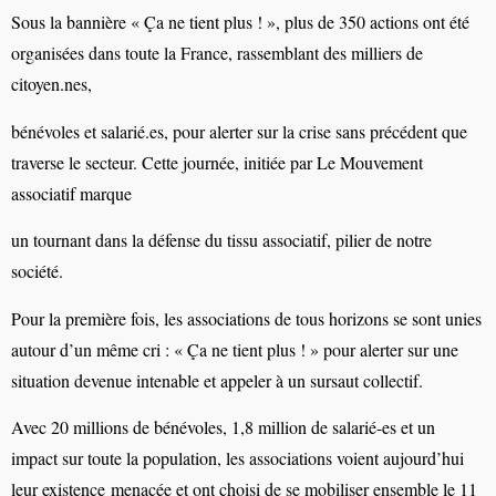
Sous
la
bannière
«
Ça
ne
tient
plus
!
»,
plus
de
350
actions
ont
été
organisées
dans
toute
la
France,
rassemblant
des
milliers
de
citoyen.nes,
bénévoles
et
salarié.es,
pour
alerter
sur
la
crise
sans
précédent
que
traverse
le
secteur.
Cette
journée,
initiée
par
Le
Mouvement
associatif
marque
un
tournant
dans la
défense
du tissu associatif,
pilier de notre
société.
Pour
la
première
fois,
les
associations
de
tous
horizons
se
sont
unies
autour
d’un
même
cri
:
«
Ça
ne
tient
plus
!
»
pour
alerter
sur
une
situation
devenue
intenable
et appeler
à
un sursaut
collectif.
Avec
20
millions
de
bénévoles,
1,8
million
de
salarié-es
et
un
impact
sur
toute
la
population,
les
associations
voient
aujourd’hui
leur
existence
menacée
et ont choisi de se mobiliser ensemble
le 11