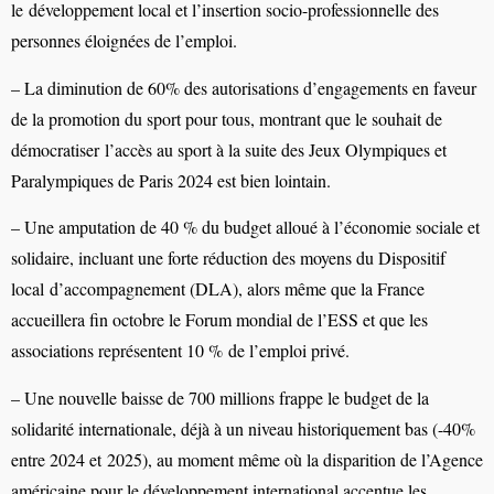
le
développement
local et
l’insertion
socio-professionnelle
des
personnes
éloignées
de
l’emploi.
–
La
diminution
de
60%
des
autorisations
d’engagements
en
faveur
de
la
promotion
du
sport
pour
tous,
montrant
que
le
souhait
de
démocratiser
l’accès
au
sport
à
la suite des Jeux Olympiques et
Paralympiques
de
Paris
2024 est bien lointain.
–
Une
amputation
de
40
%
du
budget
alloué
à
l’économie
sociale
et
solidaire,
incluant
une
forte
réduction
des
moyens
du
Dispositif
local
d’accompagnement
(DLA),
alors
même
que
la
France
accueillera
fin
octobre
le
Forum
mondial
de
l’ESS
et
que
les
associations
représentent
10
%
de
l’emploi
privé.
–
Une
nouvelle
baisse
de
700
millions
frappe
le
budget
de
la
solidarité
internationale,
déjà
à
un
niveau
historiquement
bas
(-40%
entre
2024
et
2025),
au
moment
même
où
la
disparition
de
l’Agence
américaine
pour
le
développement
international
accentue
les