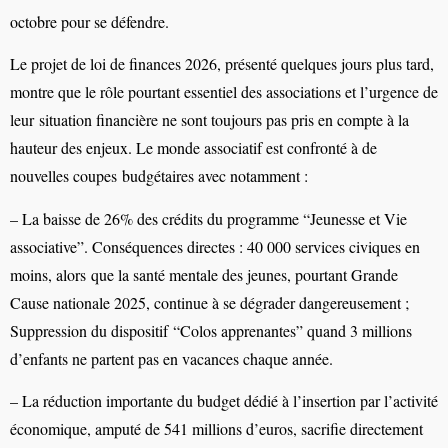
octobre pour se
défendre.
Le
projet
de
loi
de
finances
2026,
présenté
quelques
jours
plus
tard,
montre
que
le
rôle
pourtant
essentiel
des
associations
et
l’urgence
de
leur
situation
financière
ne
sont
toujours
pas
pris
en
compte
à
la
hauteur
des
enjeux.
Le
monde
associatif
est
confronté
à
de
nouvelles
coupes
budgétaires
avec
notamment :
–
La
baisse
de
26%
des
crédits
du
programme
“Jeunesse
et
Vie
associative”.
Conséquences
directes
:
40
000
services
civiques
en
moins,
alors
que
la
santé
mentale
des
jeunes,
pourtant
Grande
Cause
nationale
2025,
continue
à
se
dégrader
dangereusement
;
Suppression
du
dispositif
“Colos apprenantes” quand 3 millions
d’enfants
ne
partent
pas en
vacances
chaque
année.
–
La
réduction
importante
du
budget
dédié
à
l’insertion
par
l’activité
économique,
amputé
de
541
millions
d’euros,
sacrifie
directement