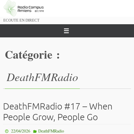
Passer
vers
le
ECOUTE EN DIRECT
contenu
Catégorie :
DeathFMRadio
DeathFMRadio #17 – When
People Grow, People Go
22/04/2026
DeathFMRadio