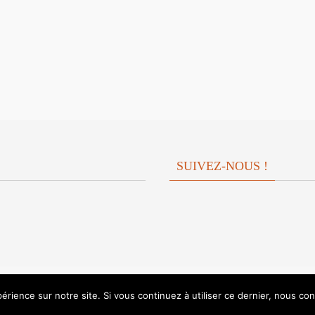
SUIVEZ-NOUS !
érience sur notre site. Si vous continuez à utiliser ce dernier, nous co
Fonctionne avec
Nirvana
&
WordPress.