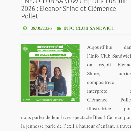
[INFO CLUB SANDWICH] Lundi 08 juin
2026 : Eleanor Shine et Clémence
Pollet
08/06/2026
INFO CLUB SANDWICH
Aujourd’hui dan
l’Info Club Sandwic
on reçoit Elean
Shine, autrice
compositrice-
interprète e
Clémence Pollet
illustratrice, po
nous parler de leur livre-spectacle Bleu ! Ce récit po
la jeunesse parle de l’exil à hauteur d’enfant, à trave