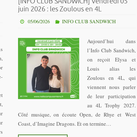
[INFO CLUB SANDWICH] Vendredi 05
juin 2026 : les Zoulous en 4L
05/06/2026
INFO CLUB SANDWICH
Aujourd’hui dans
s
l’Info Club Sandwich,
h,
on reçoit Elysa et
or
Louis alias les
-
Zoulous en 4L, qui
viennent nous parler
t
de leur participation
,
au 4L Trophy 2027.
ur
Côté musique, on écoute Open, de Rhye et West
ur
Coast, d’Imagine Dragons. Et on termine…
rs