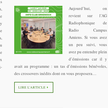
s
Aujourd’hui, on
h,
revient sur l’AG
te
Radiophonique de
y
Radio Campus
e
Amiens. Si vous avez
a,
un peu suivi, vous
du
avez pu entendre plein
e
d’émissions car il y
ux
avait au programme : un tas d’émissions bénévoles,
k-
des crossovers inédits dont on vous proposera…
LIRE L’ARTICLE