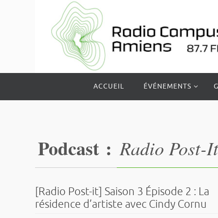
Passer
vers
le
contenu
Passer
ACCUEIL
ÉVÉNEMENTS
G
vers
le
contenu
Podcast :
Radio Post-I
[Radio Post-it] Saison 3 Épisode 2 : La
résidence d’artiste avec Cindy Cornu