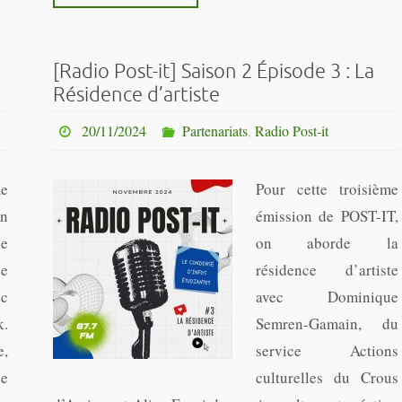
[Radio Post-it] Saison 2 Épisode 3 : La
Résidence d’artiste
20/11/2024
Partenariats
,
Radio Post-it
me
Pour cette troisième
on
émission de POST-IT,
le
on aborde la
ie
résidence d’artiste
ec
avec Dominique
.
Semren-Gamain, du
e,
service Actions
e
culturelles du Crous