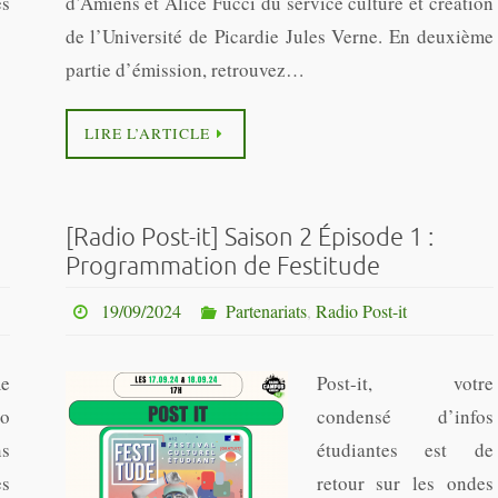
es
d’Amiens et Alice Fucci du service culture et création
de l’Université de Picardie Jules Verne. En deuxième
partie d’émission, retrouvez…
LIRE L’ARTICLE
[Radio Post-it] Saison 2 Épisode 1 :
Programmation de Festitude
19/09/2024
Partenariats
,
Radio Post-it
e
Post-it, votre
o
condensé d’infos
ns
étudiantes est de
es
retour sur les ondes