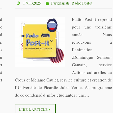
17/11/2025
Partenariats
,
Radio Post-it
nd
Radio Post-it reprend
me
pour une troisième
nd
année. Nous
n,
retrouvons à
s
l’animation
du
:Dominique Semren-
et
Gamain, service
 à
Actions culturelles au
et
Crous et Mélanie Caulet, service culture et création de
l’Université de Picardie Jules Verne. Au programme
de ce condensé d’infos étudiantes : une…
LIRE L’ARTICLE