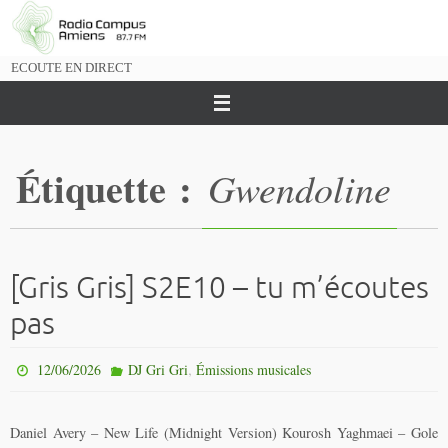
Passer
vers
le
ECOUTE EN DIRECT
contenu
Étiquette :
Gwendoline
[Gris Gris] S2E10 – tu m’écoutes
pas
,
12/06/2026
DJ Gri Gri
Émissions musicales
Daniel Avery – New Life (Midnight Version) Kourosh Yaghmaei – Gole