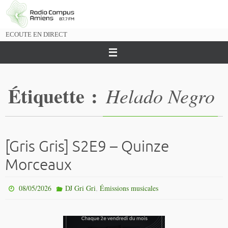
Passer
vers
le
ECOUTE EN DIRECT
contenu
Étiquette :
Helado Negro
[Gris Gris] S2E9 – Quinze
Morceaux
,
08/05/2026
DJ Gri Gri
Émissions musicales