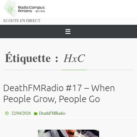
Passer
vers
le
ECOUTE EN DIRECT
contenu
Étiquette :
HxC
DeathFMRadio #17 – When
People Grow, People Go
22/04/2026
DeathFMRadio