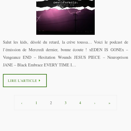
Salut les kids, désolé du retard, la crève toussa… Voici le podcast de
l’émission de Mercredi dernier, bonne écoute ! xEDEN IS GONEx –
Vengeance END – Hesitation Wounds JESUS PIECE – Neuroprison
JANE – Black Embrace EVERY TIME I…
LIRE L’ARTICLE
‹
1
2
3
4
›
»