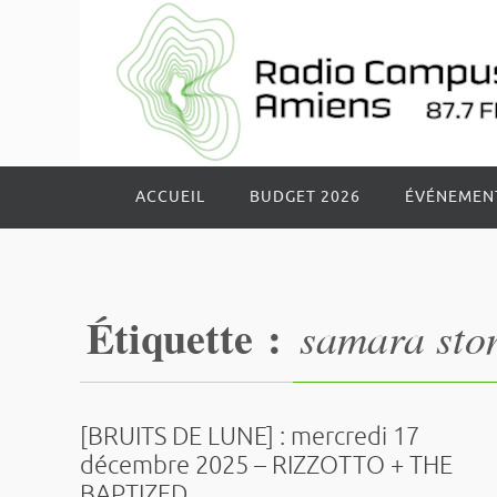
Passer
vers
le
contenu
Passer
ACCUEIL
BUDGET 2026
ÉVÉNEMEN
vers
le
contenu
Étiquette :
samara ston
[BRUITS DE LUNE] : mercredi 17
décembre 2025 – RIZZOTTO + THE
BAPTIZED