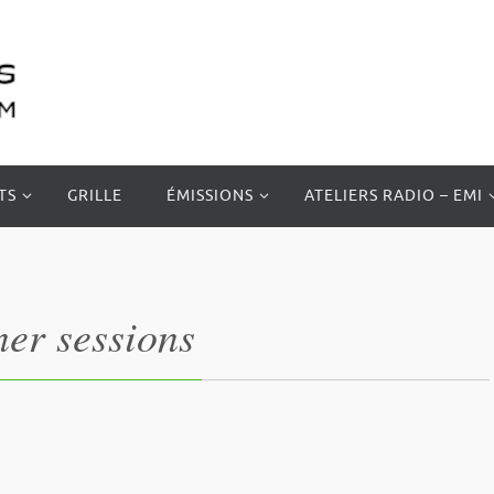
TS
GRILLE
ÉMISSIONS
ATELIERS RADIO – EMI
er sessions