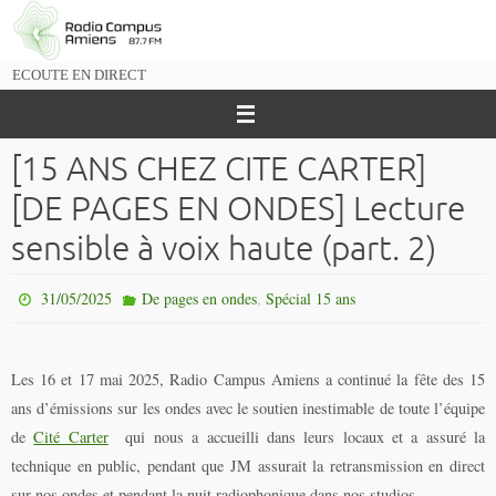
Passer
vers
le
ECOUTE EN DIRECT
contenu
[15 ANS CHEZ CITE CARTER]
[DE PAGES EN ONDES] Lecture
sensible à voix haute (part. 2)
,
31/05/2025
De pages en ondes
Spécial 15 ans
Les 16 et 17 mai 2025, Radio Campus Amiens a continué la fête des 15
ans d’émissions sur les ondes avec le soutien inestimable de toute l’équipe
de
Cité Carter
qui nous a accueilli dans leurs locaux et a assuré la
technique en public, pendant que JM assurait la retransmission en direct
sur nos ondes et pendant la nuit radiophonique dans nos studios.