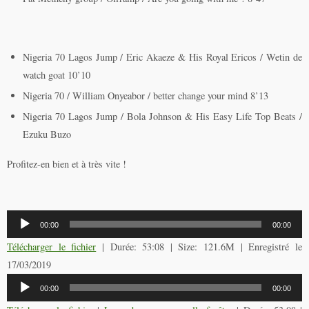
Nigeria 70 Lagos Jump / Eric Akaeze & His Royal Ericos / Wetin de
watch goat 10’10
Nigeria 70 / William Onyeabor / better change your mind 8’13
Nigeria 70 Lagos Jump / Bola Johnson & His Easy Life Top Beats /
Ezuku Buzo
Profitez-en bien et à très vite !
Lecteur
00:00
00:00
audio
Télécharger le fichier
| Durée: 53:08 | Size: 121.6M | Enregistré le
17/03/2019
Lecteur
00:00
00:00
audio