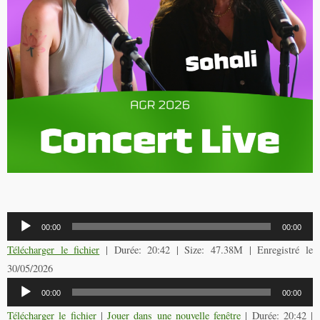
Lecteur
00:00
00:00
audio
Télécharger le fichier
| Durée: 20:42 | Size: 47.38M | Enregistré le
30/05/2026
Lecteur
00:00
00:00
audio
Télécharger le fichier
|
Jouer dans une nouvelle fenêtre
|
Durée: 20:42
|