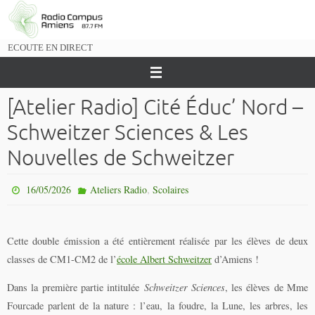
Passer
vers
le
ECOUTE EN DIRECT
contenu
[Atelier Radio] Cité Éduc’ Nord –
Schweitzer Sciences & Les
Nouvelles de Schweitzer
,
16/05/2026
Ateliers Radio
Scolaires
Cette double émission a été entièrement réalisée par les élèves de deux
classes de CM1-CM2 de l’
école Albert Schweitzer
d’Amiens !
Dans la première partie intitulée
Schweitzer Sciences
, les élèves de Mme
Fourcade parlent de la nature : l’eau, la foudre, la Lune, les arbres, les