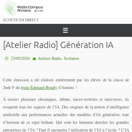
Passer
vers
le
ECOUTE EN DIRECT
contenu
[Atelier Radio] Génération IA
,
23/05/2026
Ateliers Radio
Scolaires
Cette émission a été réalisée entièrement par les élèves de la classe de
2nde F du
lycée Édouard Branly
d’Amiens !
À travers plusieurs chroniques, débats, micro-trottoirs et interviews, ils
évoquent tous les aspects de l’IA. Des origines de la notion d’intelligence
artificielle aux performances actuelles des modèles d’IA générative, tour
d’horizon de ce sujet brûlant. Qui sont les humains derrière les grandes
entreprises de l’IA ? Faut-il permettre l’utilisation de l’IA à l’école ? L’IA