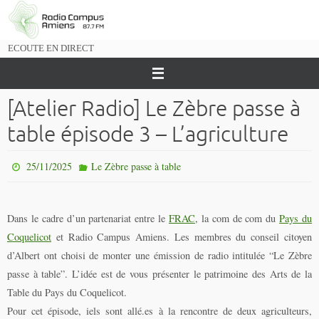
Passer
vers
le
ECOUTE EN DIRECT
contenu
[Atelier Radio] Le Zèbre passe à
table épisode 3 – L’agriculture
25/11/2025
Le Zèbre passe à table
Dans le cadre d’un partenariat entre le
FRAC
, la com de com du
Pays du
Coquelicot
et Radio Campus Amiens. Les membres du conseil citoyen
d’Albert ont choisi de monter une émission de radio intitulée “Le Zèbre
passe à table”. L’idée est de vous présenter le patrimoine des Arts de la
Table du Pays du Coquelicot.
Pour cet épisode, iels sont allé.es à la rencontre de deux agriculteurs,