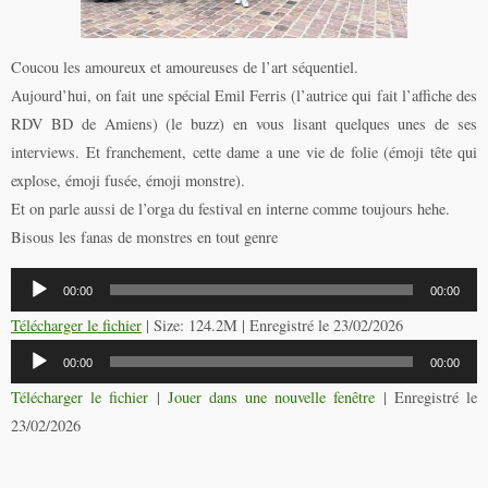
Coucou les amoureux et amoureuses de l’art séquentiel.
Aujourd’hui, on fait une spécial Emil Ferris (l’autrice qui fait l’affiche des
RDV BD de Amiens) (le buzz) en vous lisant quelques unes de ses
interviews. Et franchement, cette dame a une vie de folie (émoji tête qui
explose, émoji fusée, émoji monstre).
Et on parle aussi de l’orga du festival en interne comme toujours hehe.
Bisous les fanas de monstres en tout genre
Lecteur
00:00
00:00
audio
Télécharger le fichier
| Size: 124.2M | Enregistré le 23/02/2026
Lecteur
00:00
00:00
audio
Télécharger le fichier
|
Jouer dans une nouvelle fenêtre
|
Enregistré le
23/02/2026