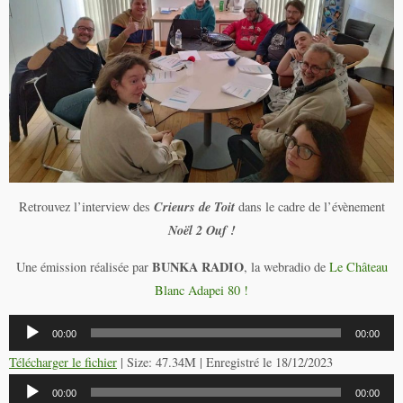
Crieurs de Toit
Retrouvez l’interview des
dans le cadre de l’évènement
Noël 2 Ouf !
BUNKA RADIO
Une émission réalisée par
, la webradio de
Le Château
Blanc Adapei 80 !
Lecteur
00:00
00:00
audio
Télécharger le fichier
| Size: 47.34M | Enregistré le 18/12/2023
Lecteur
00:00
00:00