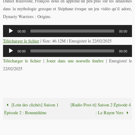
Daniel Balavoine, François nous en apprend un peu plus sur les amazones
dans la mythologie grecque et Stéphane évoque un jeu vidéo qu’il adore,
Dynasty Warriors : Origins.
Lecteur
00:00
00:00
audio
Télécharger le fichier
| Size: 46.12M | Enregistré le 22/02/2025
Lecteur
00:00
00:00
audio
Télécharger le fichier
|
Jouer dans une nouvelle fenêtre
|
Enregistré le
22/02/2025
[Loin des clichés] Saison 1
[Radio Post-it] Saison 2 Épisode 4
Épisode 2 : Boumédiène
: Le Rayon Vers