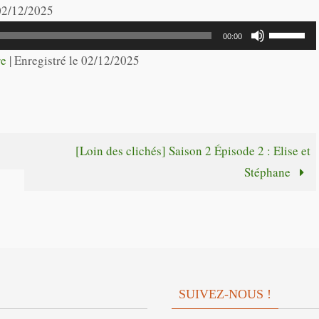
les
 02/12/2025
flèches
Utilisez
00:00
haut/bas
les
re
|
Enregistré le 02/12/2025
pour
flèches
augmente
haut/bas
ou
pour
diminuer
augmente
[Loin des clichés] Saison 2 Épisode 2 : Elise et
le
ou
Stéphane
volume.
diminuer
le
volume.
SUIVEZ-NOUS !