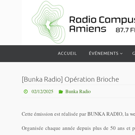
Passer
vers
le
contenu
Passer
ACCUEIL
ÉVÉNEMENTS
G
vers
le
contenu
[Bunka Radio] Opération Brioche
02/12/2025
Bunka Radio
Cette émission est réalisée par BUNKA RADIO, la we
Organisée chaque année depuis plus de 50 ans et p