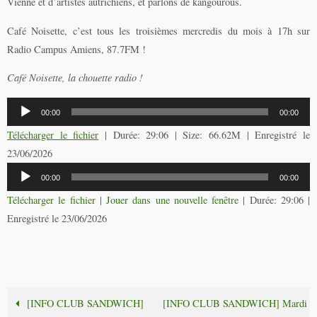
Vienne et d’artistes autrichiens, et parlons de kangourous.
Café Noisette, c’est tous les troisièmes mercredis du mois à 17h sur
Radio Campus Amiens, 87.7FM !
Café Noisette, la chouette radio !
Lecteur
00:00
00:00
audio
Télécharger le fichier
| Durée: 29:06 | Size: 66.62M | Enregistré le
23/06/2026
Lecteur
00:00
00:00
audio
Télécharger le fichier
|
Jouer dans une nouvelle fenêtre
|
Durée: 29:06
|
Enregistré le 23/06/2026
[INFO CLUB SANDWICH]
[INFO CLUB SANDWICH] Mardi