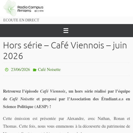
Passer
vers
le
ECOUTE EN DIRECT
contenu
Hors série – Café Viennois – juin
2026
23/06/2026
Café Noisette
Retrouvez l’épisode
Café Viennois
, un hors série réalisé par l’équipe
de
Café Noisette
et proposé par l’Association des Étudiant.e.s en
Science Politique (AESP) !
Cette émission est présentée par Alexandre, avec
Nathan, Ronan et
Thomas. Cette fois, nous
vous emmenons à la découverte du patrimoine de