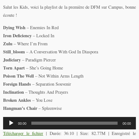
Salut les Kids, voici la playlist de la première de DFM sur Campus, bonne
écoute !
Dying Wish
– Enemies In Red
Iron Deficiency
– Locked In
Zulu
– Where I’m From
Still_bloom
– A Conversation With God In Diaspora
Judiciary
– Paradigm Piercer
Torn Apart
– She’s Going Home
Poison The Well
– Not Within Arms Length
Foreign Hands
– Separation Souvenir
Inclination
– Thoughts And Prayers
Broken Ankles
– You Lose
Hangman’s Chair
– Spleenwise
Lecteur
00:00
00:00
audio
Télécharger le fichier
| Durée: 36:10 | Size: 82.77M | Enregistré le