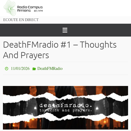
Passer
vers
le
ECOUTE EN DIRECT
contenu
DeathFMradio #1 – Thoughts
And Prayers
11/01/2026
DeathFMRadio