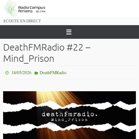
Passer
vers
le
ECOUTE EN DIRECT
contenu
DeathFMRadio #22 –
Mind_Prison
18/05/2026
DeathFMRadio