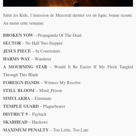
Salut les Kids, l’émission de Mercredi dernier est en ligne, bonne écoute.
Au menu cette semaine:
BROKEN VOW
– Propaganda Of The Dead
SECTOR
– No Half Two-Steppin’
JESUS PIECE
– In Constraints
HARMS WAY
– Wanderer
A MOURNING STAR
– Would It Be Easier If My Flesh Tangled
Through This Blade
FOREIGN HANDS
– Witness My Resolve
STILL BLOOM
– Mind_Prison
SIMULAKRA
– Eliminate
TEMPLE GUARD
– Plaguebearer
DISTRICT 9
– Payback
SKARHEAD
– Hardcore
MAXIMUM PENALTY
– Too Little, Too Late