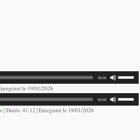
Utilisez
00:00
les
 Enregistré le 19/01/2026
flèches
Utilisez
00:00
haut/bas
les
re
|
Durée: 41:12
|
Enregistré le 19/01/2026
pour
flèches
augmente
haut/bas
ou
pour