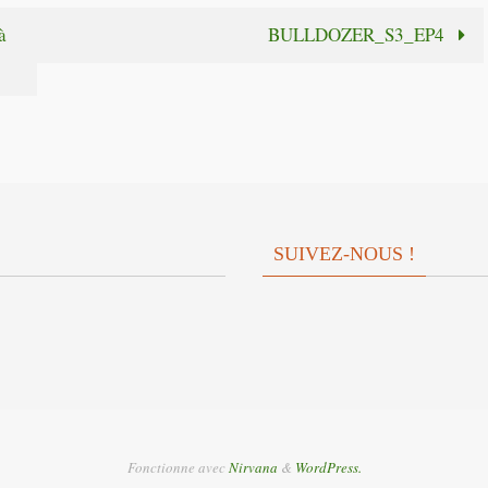
diminuer
augmente
à
BULLDOZER_S3_EP4
le
ou
volume.
diminuer
le
volume.
SUIVEZ-NOUS !
Fonctionne avec
Nirvana
&
WordPress.