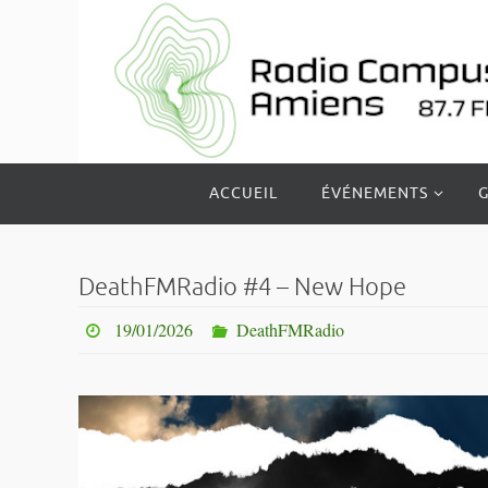
Passer
vers
le
contenu
Passer
ACCUEIL
ÉVÉNEMENTS
G
vers
le
contenu
DeathFMRadio #4 – New Hope
19/01/2026
DeathFMRadio