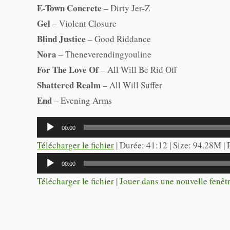
E-Town Concrete
– Dirty Jer-Z
Gel
– Violent Closure
Blind Justice
– Good Riddance
Nora
– Theneverendingyouline
For The Love Of
– All Will Be Rid Off
Shattered Realm
– All Will Suffer
End
– Evening Arms
Lecteur
00:00
audio
Télécharger le fichier
| Durée: 41:12 | Size: 94.28M |
Lecteur
00:00
audio
Télécharger le fichier
|
Jouer dans une nouvelle fenêt