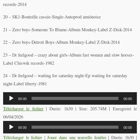
records-2014
20 – SK1-Bouteille cassée-Single-Autoprod amiénoise
21 – Zero boys-Someone To Blame-Album Monkey-Label Z-Disk-2014
22 – Zero boys-Detroit Boys-Album Monkey-Label Z-Disk-2014
23 – Dr feelgood – crazy about girls-Album fast women and slow horses-
Label Chiswik records-1982
24 – Dr feelgood – waiting for saturday night-Ep waiting for saturday
night-Label liberty-1981
Lecteur
00:00
00:00
audio
Télécharger le fichier
| Durée: 1h30 | Size: 205.74M | Enregistré le
06/04/2026
Lecteur
00:00
00:00
audio
Télécharger le fichier
|
Jouer dans une nouvelle fenêtre
|
Durée: 1h30
|