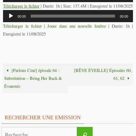
audio
Télécharger le fichier
| Durée: 1h | Size: 137.4M | Enregistré le 11/08/2025
Lecteur
00:00
00:00
audio
Télécharger le fichier
|
Jouer dans une nouvelle fenêtre
|
Durée: 1h
|
Enregistré le 11/08/2025
[Parlons Ciné] épisode 64 :
[RÊVE ÉVEILLE] Épisodes 60,
Substitution – Bring Her Back &
61, 62
Évanouis
RECHERCHER UNE EMISSION
Search
Recherche