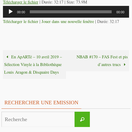
Télécharger le fichier
| Durée: 32:17 | Size: 73.9M
Lecteur
00:00
00:00
audio
Télécharger le fichier
|
Jouer dans une nouvelle fenêtre
|
Durée: 32:17
En ApARTé – 10 avril 2019 –
NBAB #170 – FAS Fest et pis
Sélection Vinyle à la Bibliothèque
d’autres trucs
Louis Aragon & Disquaire Days
RECHERCHER UNE EMISSION
Search
Recherche
for: