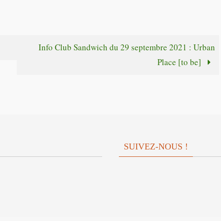
augmente
haut/bas
ou
pour
diminuer
augmente
Info Club Sandwich du 29 septembre 2021 : Urban
le
ou
Place [to be]
volume.
diminuer
le
volume.
SUIVEZ-NOUS !