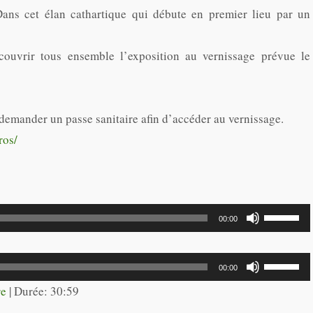
. Dans cet élan cathartique qui débute en premier lieu par un
couvrir tous ensemble l’exposition au vernissage prévue le
emander un passe sanitaire afin d’accéder au vernissage.
ros/
Utilisez
00:00
les
flèches
Utilisez
00:00
haut/bas
les
re
|
Durée: 30:59
pour
flèches