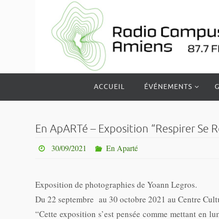
Passer
vers
le
contenu
Passer
ACCUEIL
ÉVÉNEMENTS
G
vers
le
contenu
En ApARTé – Exposition “Respirer Se 
30/09/2021
En Aparté
Exposition de photographies de Yoann Legros.
Du 22 septembre au 30 octobre 2021 au Centre Cultu
“Cette exposition s’est pensée comme mettant en lum