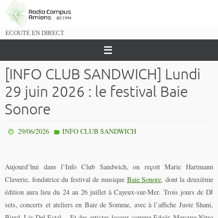
Passer
vers
le
ECOUTE EN DIRECT
contenu
[INFO CLUB SANDWICH] Lundi
29 juin 2026 : le festival Baie
Sonore
29/06/2026
INFO CLUB SANDWICH
Aujourd’hui dans l’Info Club Sandwich, on reçoit Marie Hartmann
Claverie, fondatrice du festival de musique
Baie Sonore
, dont la deuxième
édition aura lieu du 24 au 26 juillet à Cayeux-sur-Mer. Trois jours de DJ
sets, concerts et ateliers en Baie de Somme, avec à l’affiche Juste Shani,
Birrd, Liv Del Estal… Et des artistes locaux comme Edgär, Mercure Nitro