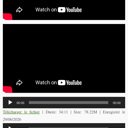
Lecteur
00:00
00:00
audio
Télécharger le fichier
| Durée: 34:11 | Size: 78.22M | Enregistré le
29/06/2026
Lecteur