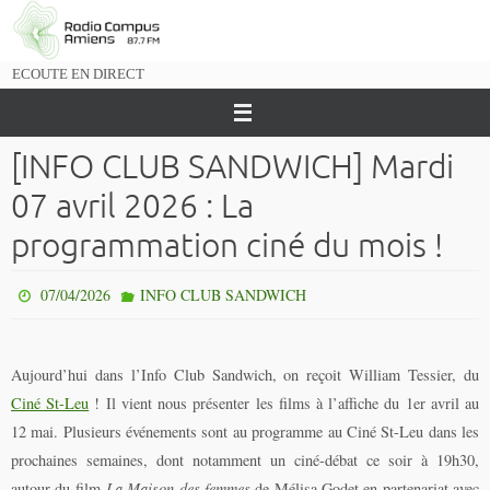
Passer
vers
le
ECOUTE EN DIRECT
contenu
[INFO CLUB SANDWICH] Mardi
07 avril 2026 : La
programmation ciné du mois !
07/04/2026
INFO CLUB SANDWICH
Aujourd’hui dans l’Info Club Sandwich, on reçoit William Tessier, du
Ciné St-Leu
! Il vient nous présenter les films à l’affiche du 1er avril au
12 mai. Plusieurs événements sont au programme au Ciné St-Leu dans les
prochaines semaines, dont notamment un ciné-débat ce soir à 19h30,
autour du film
La Maison des femmes
de Mélisa Godet en partenariat avec