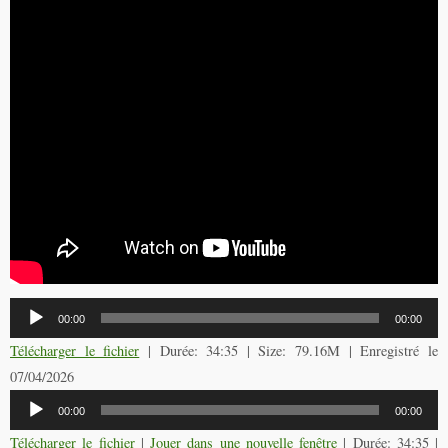
Lecteur
00:00
00:00
audio
Télécharger le fichier
| Durée: 34:35 | Size: 79.16M | Enregistré le
07/04/2026
Lecteur
00:00
00:00
audio
Télécharger le fichier
|
Jouer dans une nouvelle fenêtre
|
Durée: 34:35
|