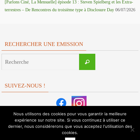
[Parlons Ciné, La Mensuelle] épisode 13 : Steven Spielberg et les Extra-
terrestres – De Rencontres du troisième type à Disclosure Day
06/07/2026
RECHERCHER UNE EMISSION
Search
Recherche
for:
SUIVEZ-NOUS !
Nous utilisons des cookies pour vous garantir la meilleure
expérience sur notre site. Si vous continuez à utiliser ce
dernier, nous considérerons que vous acceptez l'utilisation des
cookies.