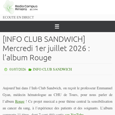
Passer
vers
le
ECOUTE EN DIRECT
contenu
[INFO CLUB SANDWICH]
Mercredi 1er juillet 2026 :
l’album Rouge
01/07/2026
INFO CLUB SANDWICH
Aujourd’hui dans l’Info Club Sandwich, on reçoit le professeur Emmanuel
Gyan, médecin hématologue au CHU de Tours, pour nous parler de
l’album
Rouge
! Ce projet musical a pour thème central la sensibilisation
au cancer du sang, à l’expérience des patients et des soignants. L’album
comporte 11 titres, dont 7 sont déjà sortis
sur YouTube
.