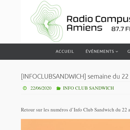
Passer
vers
le
contenu
Passer
ACCUEIL
ÉVÉNEMENTS
G
vers
le
contenu
[INFOCLUBSANDWICH] semaine du 22 a
22/06/2020
INFO CLUB SANDWICH
Retour sur les numéros d’Info Club Sandwich du 22 a