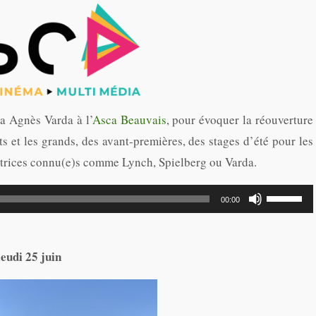
pour
augmente
ou
diminuer
le
volume.
a Agnès Varda à l’
Asca Beauvais
, pour évoquer la réouverture
ts et les grands, des avant-premières, des stages d’été pour les
lisatrices connu(e)s comme Lynch, Spielberg ou Varda.
Utilisez
00:00
les
flèches
Jeudi 25 juin
haut/bas
pour
augmente