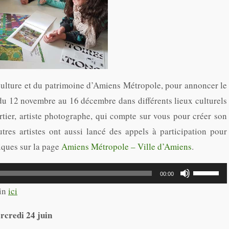
 culture et du patrimoine d’Amiens Métropole, pour annoncer le
du 12 novembre au 16 décembre dans différents lieux culturels
tier, artiste photographe, qui compte sur vous pour créer son
tres artistes ont aussi lancé des appels à participation pour
tiques sur la page
Amiens Métropole – Ville d’Amiens
.
Utilisez
00:00
les
ain
ici
flèches
rcredi 24 juin
haut/bas