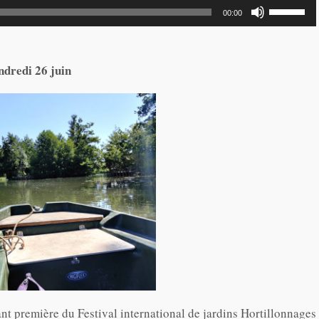
Utilisez
00:00
les
flèches
ndredi 26 juin
haut/bas
pour
augmente
ou
diminuer
le
volume.
nt première du Festival international de jardins Hortillonnages