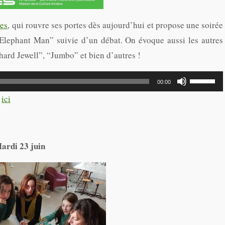
es
, qui rouvre ses portes dès aujourd’hui et propose une soirée
“Elephant Man” suivie d’un débat. On évoque aussi les autres
ard Jewell”, “Jumbo” et bien d’autres !
Utilisez
00:00
les
t
ici
flèches
haut/bas
pour
Mardi 23 juin
augmente
ou
diminuer
le
volume.