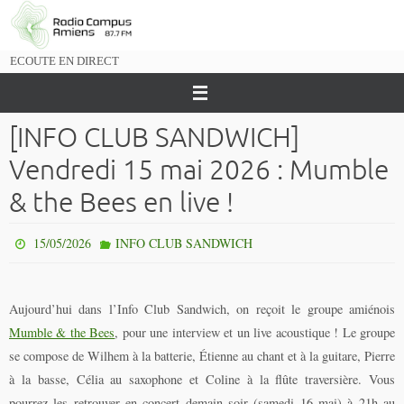
Passer
vers
le
ECOUTE EN DIRECT
contenu
[INFO CLUB SANDWICH]
Vendredi 15 mai 2026 : Mumble
& the Bees en live !
15/05/2026
INFO CLUB SANDWICH
Aujourd’hui dans l’Info Club Sandwich, on reçoit le groupe amiénois
Mumble & the Bees
, pour une interview et un live acoustique ! Le groupe
se compose de Wilhem à la batterie, Étienne au chant et à la guitare, Pierre
à la basse, Célia au saxophone et Coline à la flûte traversière. Vous
pourrez les retrouver en concert demain soir (samedi 16 mai) à 21h au