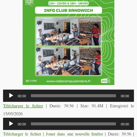
Lecteur
00:00
00:00
audio
Télécharger le fichier
| Durée: 39:56 | Size: 91.4M | Enregistré le
15/05/2026
Lecteur
00:00
00:00
audio
Télécharger le fichier
|
Jouer dans une nouvelle fenêtre
|
Durée: 39:56
|