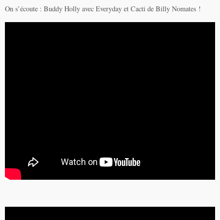
On s’écoute : Buddy Holly avec Everyday et Cacti de Billy Nomates !