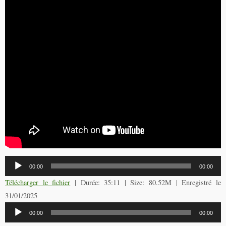
Lecteur
00:00
00:00
audio
Télécharger le fichier
| Durée: 35:11 | Size: 80.52M | Enregistré le
31/01/2025
Lecteur
00:00
00:00
audio