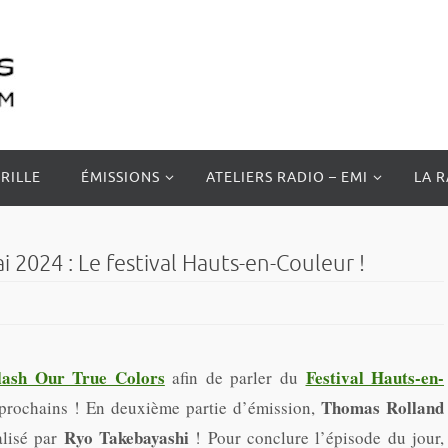
RILLE
ÉMISSIONS
ATELIERS RADIO – EMI
LA 
024 : Le festival Hauts-en-Couleur !
lash Our True Colors
Festival Hauts-en-
afin de parler du
Thomas Rolland
rochains ! En deuxième partie d’émission,
Ryo Takebayashi
alisé par
! Pour conclure l’épisode du jour,