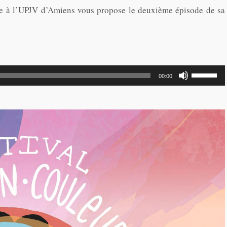
me à l’UPJV d’Amiens vous propose le deuxième épisode de sa
Utilisez
00:00
les
flèches
haut/bas
pour
augmente
ou
diminuer
le
volume.