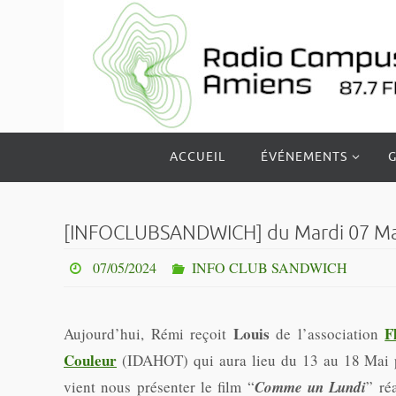
Passer
vers
le
contenu
Passer
ACCUEIL
ÉVÉNEMENTS
G
vers
le
contenu
[INFOCLUBSANDWICH] du Mardi 07 Mai 2
07/05/2024
INFO CLUB SANDWICH
Louis
F
Aujourd’hui, Rémi reçoit
de l’association
Couleur
(IDAHOT) qui aura lieu du 13 au 18 Mai p
vient nous présenter le film “
Comme un Lundi
” ré