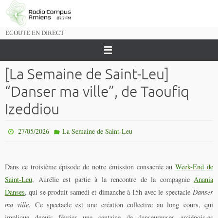
Passer
vers
le
ECOUTE EN DIRECT
contenu
[La Semaine de Saint-Leu]
“Danser ma ville”, de Taoufiq
Izeddiou
27/05/2026
La Semaine de Saint-Leu
Dans ce troisième épisode de notre émission consacrée au
Week-End de
Saint-Leu
, Aurélie est partie à la rencontre de la compagnie
Anania
Danses
, qui se produit samedi et dimanche à 15h avec le spectacle
Danser
ma ville
. Ce spectacle est une création collective au long cours, qui
implique depuis février une centaine de danseureuses amiénois·es