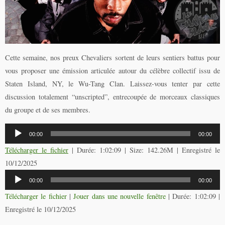
Cette semaine, nos preux Chevaliers sortent de leurs sentiers battus pour
vous proposer une émission articulée autour du célèbre collectif issu de
Staten Island, NY, le Wu-Tang Clan. Laissez-vous tenter par cette
discussion totalement “unscripted”, entrecoupée de morceaux classiques
du groupe et de ses membres.
Lecteur
00:00
00:00
audio
Télécharger le fichier
| Durée: 1:02:09 | Size: 142.26M | Enregistré le
10/12/2025
Lecteur
00:00
00:00
audio
Télécharger le fichier
|
Jouer dans une nouvelle fenêtre
|
Durée: 1:02:09
|
Enregistré le 10/12/2025