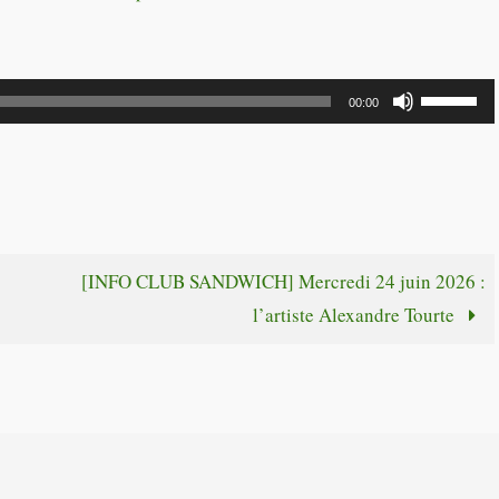
Utilisez
00:00
les
flèches
haut/bas
pour
augmente
:
[INFO CLUB SANDWICH] Mercredi 24 juin 2026 :
ou
l’artiste Alexandre Tourte
diminuer
le
volume.