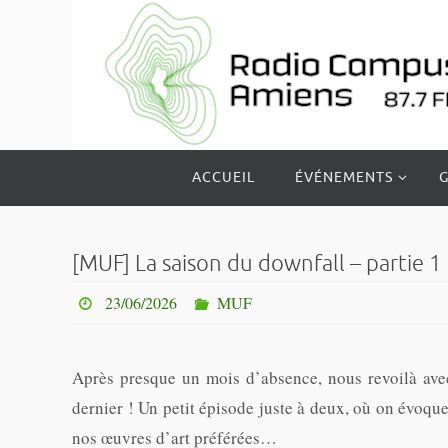
Passer
vers
le
contenu
Passer
ACCUEIL
ÉVÉNEMENTS
G
vers
le
contenu
[MUF] La saison du downfall – partie 1
23/06/2026
MUF
Après presque un mois d’absence, nous revoilà avec
dernier ! Un petit épisode juste à deux, où on évoqu
nos œuvres d’art préférées…