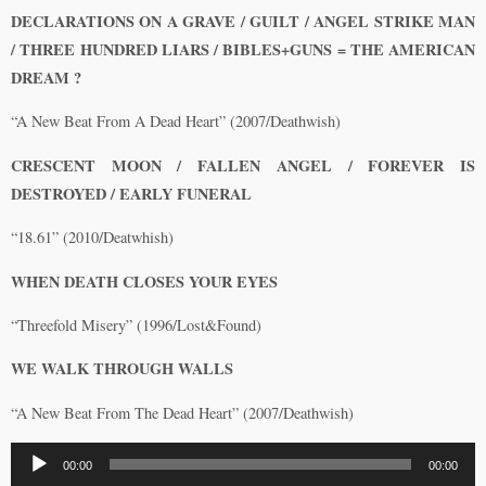
DECLARATIONS ON A GRAVE / GUILT / ANGEL STRIKE MAN
/ THREE HUNDRED LIARS / BIBLES+GUNS = THE AMERICAN
DREAM ?
“A New Beat From A Dead Heart” (2007/Deathwish)
CRESCENT MOON / FALLEN ANGEL / FOREVER IS
DESTROYED / EARLY FUNERAL
“18.61” (2010/Deatwhish)
WHEN DEATH CLOSES YOUR EYES
“Threefold Misery” (1996/Lost&Found)
WE WALK THROUGH WALLS
“A New Beat From The Dead Heart” (2007/Deathwish)
Lecteur
00:00
00:00
audio