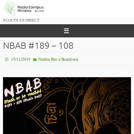
Passer
vers
le
ECOUTE EN DIRECT
contenu
NBAB #189 – 108
15/11/2019
Nuthin But a Beatdown