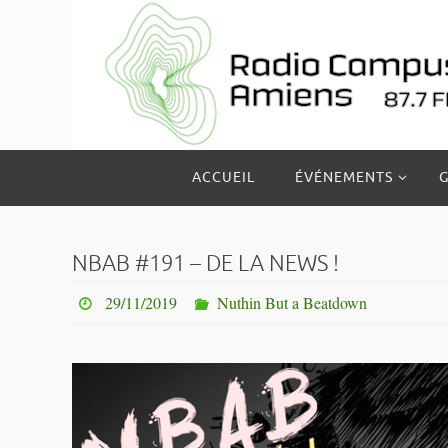
Passer
vers
le
contenu
Passer
ACCUEIL
ÉVÉNEMENTS
G
vers
le
contenu
NBAB #191 – DE LA NEWS !
29/11/2019
Nuthin But a Beatdown