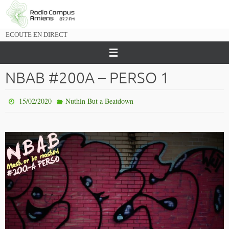
Passer
vers
le
ECOUTE EN DIRECT
contenu
NBAB #200A – PERSO 1
15/02/2020
Nuthin But a Beatdown