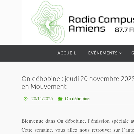
Passer
vers
le
contenu
Passer
ACCUEIL
ÉVÉNEMENTS
G
vers
le
contenu
On débobine : jeudi 20 novembre 2025 
en Mouvement
20/11/2025
On débobine
Bienvenue dans On débobine, l’émission spéciale a
Cette semaine, vous allez nous retrouver sur l’an