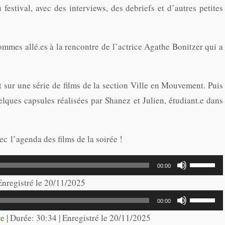
festival, avec des interviews, des debriefs et d’autres petites
mmes allé.es à la rencontre de l’actrice Agathe Bonitzer qui a
 sur une série de films de la section Ville en Mouvement. Puis
elques capsules réalisées par Shanez et Julien, étudiant.e dans
 l’agenda des films de la soirée !
Utilisez
00:00
les
 Enregistré le 20/11/2025
flèches
Utilisez
00:00
haut/bas
les
re
|
Durée: 30:34
|
Enregistré le 20/11/2025
pour