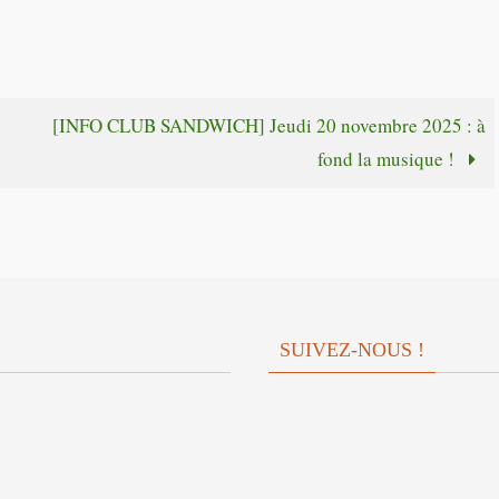
flèches
augmente
haut/bas
ou
pour
diminuer
augmente
[INFO CLUB SANDWICH] Jeudi 20 novembre 2025 : à
le
ou
fond la musique !
volume.
diminuer
le
volume.
SUIVEZ-NOUS !