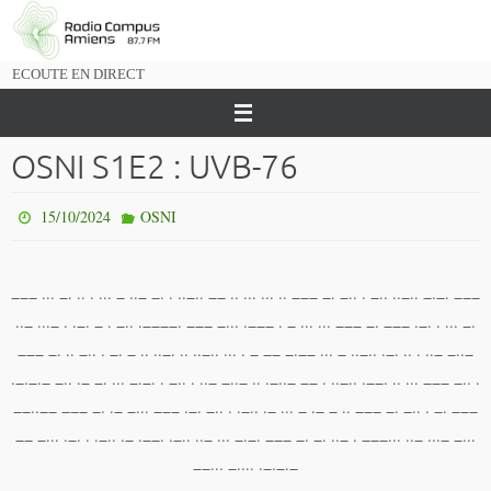
Passer
vers
le
ECOUTE EN DIRECT
contenu
OSNI S1E2 : UVB-76
15/10/2024
OSNI
−−− ··· −· ·· · ··· − ··− −· · ··−·· −− ·· ··· ··· ·· −−− −· −·· · −·· ··−·· −·−· −−−
··− ···− · ·−· − · −·· ·−−−−· −−− −··· ·−−− · − ··· ··· −−− −· −−− ·−· · ··· −·
−−− −· ·· −·· · −· − ·· ··−· ·· ··−·· ··· · − −− −·−− ··· − ··−·· ·−· ·· · ··− −··−
·−·−·− −·· ·− −· ··· −·−· · −·· · ··− −··− ·· ·−··− −− · ··−·· ·−−· ·· ··· −−− −·· ·
−−··−− −−− −· ·− −··· −−− ·−· −·· · ·−·· ·− ··· − ·− − ·· −−− −· −·· · −· −−−
−− −··· ·−· · ·−·· ·− ·−−· ·−·· ··− ··· −·−· −−− −· −· ··− · −−−··· ··− ···− −···
−−··· −···· ·−·−·−