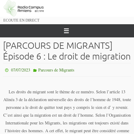
Passer
vers
le
ECOUTE EN DIRECT
contenu
[PARCOURS DE MIGRANTS]
Épisode 6 : Le droit de migration
07/07/2023
Parcours de Migrants
Les droits du migrant sont le thème de ce numéro. Selon l’article 13
Alinéa 3 de la déclaration universelle des droits de l’homme de 1948, toute
personne a le droit de quitter tout pays y compris le sien et d’ y revenir.
C’est ainsi que la migration est un droit de l’homme. Selon l’Organisation
Internationale pour les Migrants, les migrations ont toujours existé dans
l’histoire des hommes. A cet effet, le migrant peut être considéré comme