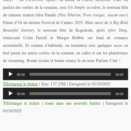
parlera des sorties de la semaine, avec
Un Simple accident
, le nouveau film
du cinéaste iranien Jafar Panahi (
Taxi Téhéran, Trois visages, Aucun ours
)
Palme d’Or du dernier Festival de Cannes 2025. Mais aussi de
A Big Bold
Beautiful Journey
, le nouveau film de Kogonoda, après
After Yang
,
réunissant Colin Farrell et Margot Robbie sur fond de romance
existentielle. Et comme d’habitude, on terminera avec quelques recos en
bref parmi les autres sorties de la semaine, en salles et sur les plateformes
de streaming. Bonne écoute et bonne séance là où nous Parlons Ciné !
Lecteur
00:00
00:00
audio
Télécharger le fichier
| Size: 137.25M | Enregistré le 03/10/2025
Lecteur
00:00
00:00
audio
Télécharger le fichier
|
Jouer dans une nouvelle fenêtre
|
Enregistré le
03/10/2025