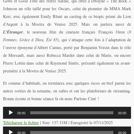
Gems
et
Good Time
des frères Safdie, qui offre à Dwayne « The Rock »
Johnson un rôle taillé pour les Oscars, celui du pionnier du MMA Mark
Kerr, avec également Emily Blunt au casting de ce biopic primé du Lion
d’Argent à la Mostra de Venise 2025. Mais on parlera aussi de
L’Étranger
, le nouveau film du cinéaste français François Ozon (
8
Femmes, Grâce à Dieu, Été 85
), qui s’attaque cette fois à l’adaptation de
l’œuvre éponyme d’Albert Camus, porté par Benjamin Voisin dans le rôle
de Mersault, mais aussi Rebecca Marder dans celui de Marie, ou encore
Pierre Lottin dans celui de Raymond Sintès, présenté également en avant-
première à la Mostra de Venise 2025.
Et comme d’habitude, on terminera avec quelques recos en bref parmi les
autres sorties de la semaine, en salles et sur les plateformes de streaming.
Bonne écoute et bonne séance là où nous Parlons Ciné !
Lecteur
00:00
00:00
audio
Télécharger le fichier
| Size: 137.31M | Enregistré le 07/11/2025
Lecteur
00:00
00:00