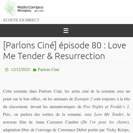
Passer
vers
le
ECOUTE EN DIRECT
contenu
[Parlons Ciné] épisode 80 : Love
Me Tender & Resurrection
12/12/2025
Parlons Ciné
Cette semaine dans Parlons Ciné, les actus ciné de la semaine avec un
point sur le box-office, où les animaux de
Zootopie 2
sont toujours à la tête
du classement, devant les animatroniques de
Five Nights at Freddy’s 2
.
Puis, on parlera des sorties de la semaine, avec
Love Me Tender
, le
nouveau film de Anna Cazenave Cambet (
De l’or pour les chiens
),
adaptation libre de l’ouvrage de Constance Debré portée par Vicky Krieps,