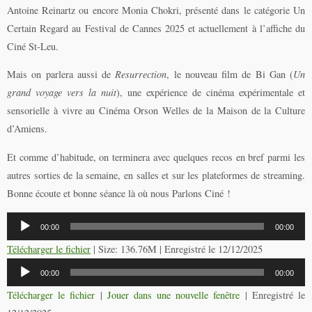
Antoine Reinartz ou encore Monia Chokri, présenté dans le catégorie Un
Certain Regard au Festival de Cannes 2025 et actuellement à l’affiche du
Ciné St-Leu.
Mais on parlera aussi de
Resurrection
, le nouveau film de Bi Gan (
Un
grand voyage vers la nuit
), une expérience de cinéma expérimentale et
sensorielle à vivre au Cinéma Orson Welles de la Maison de la Culture
d’Amiens.
Et comme d’habitude, on terminera avec quelques recos en bref parmi les
autres sorties de la semaine, en salles et sur les plateformes de streaming.
Bonne écoute et bonne séance là où nous Parlons Ciné !
Lecteur
00:00
00:00
audio
Télécharger le fichier
| Size: 136.76M | Enregistré le 12/12/2025
Lecteur
00:00
00:00
audio
Télécharger le fichier
|
Jouer dans une nouvelle fenêtre
|
Enregistré le