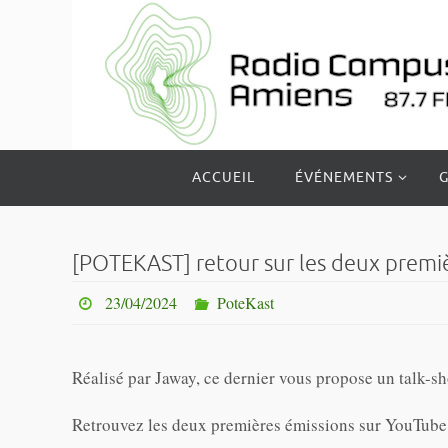
Passer
vers
le
contenu
Passer
ACCUEIL
ÉVÉNEMENTS
G
vers
le
contenu
[POTEKAST] retour sur les deux premiè
23/04/2024
PoteKast
Réalisé par Jaway, ce dernier vous propose un talk-s
Retrouvez les deux premières émissions sur YouTube 