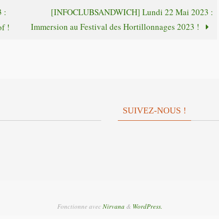
augmente
 :
[INFOCLUBSANDWICH] Lundi 22 Mai 2023 :
le
ou
Immersion au Festival des Hortillonnages 2023 !
f !
volume.
diminuer
le
volume.
SUIVEZ-NOUS !
Fonctionne avec
Nirvana
&
WordPress.