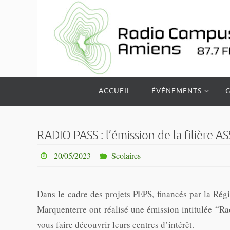
Passer
vers
le
contenu
Passer
ACCUEIL
ÉVÉNEMENTS
G
vers
le
contenu
RADIO PASS : l’émission de la filière A
20/05/2023
Scolaires
Dans le cadre des projets PEPS, financés par la Rég
Marquenterre ont réalisé une émission intitulée “Radi
vous faire découvrir leurs centres d’intérêt.