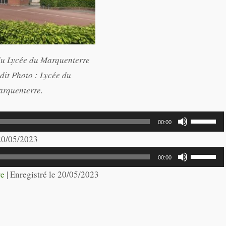
u Lycée du Marquenterre
dit Photo : Lycée du
rquenterre.
Utilisez
00:00
les
 20/05/2023
flèches
Utilisez
00:00
haut/bas
les
re
|
Enregistré le 20/05/2023
pour
flèches
augmente
haut/bas
ou
pour
diminuer