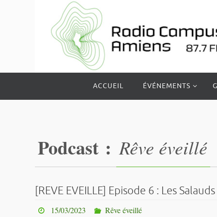
Passer
vers
le
contenu
Passer
ACCUEIL
ÉVÉNEMENTS
G
vers
le
contenu
Podcast :
Rêve éveillé
[REVE EVEILLE] Episode 6 : Les Salauds
15/03/2023
Rêve éveillé